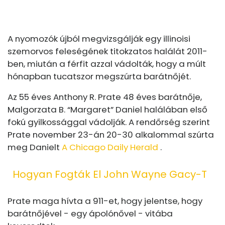
A nyomozók újból megvizsgálják egy illinoisi
szemorvos feleségének titokzatos halálát 2011-
ben, miután a férfit azzal vádolták, hogy a múlt
hónapban tucatszor megszúrta barátnőjét.
Az 55 éves Anthony R. Prate 48 éves barátnője,
Malgorzata B. “Margaret” Daniel halálában első
fokú gyilkossággal vádolják. A rendőrség szerint
Prate november 23-án 20-30 alkalommal szúrta
meg Danielt
A Chicago Daily Herald
.
Hogyan Fogták El John Wayne Gacy-T
Prate maga hívta a 911-et, hogy jelentse, hogy
barátnőjével - egy ápolónővel - vitába