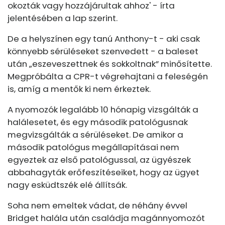
okozták vagy hozzájárultak ahhoz' - írta
jelentésében a lap szerint.
De a helyszínen egy tanú Anthony-t - aki csak
könnyebb sérüléseket szenvedett - a baleset
után „eszeveszettnek és sokkoltnak” minősítette.
Megpróbálta a CPR-t végrehajtani a feleségén
is, amíg a mentők ki nem érkeztek.
A nyomozók legalább 10 hónapig vizsgálták a
halálesetet, és egy második patológusnak
megvizsgálták a sérüléseket. De amikor a
második patológus megállapításai nem
egyeztek az első patológussal, az ügyészek
abbahagyták erőfeszítéseiket, hogy az ügyet
nagy esküdtszék elé állítsák.
Soha nem emeltek vádat, de néhány évvel
Bridget halála után családja magánnyomozót