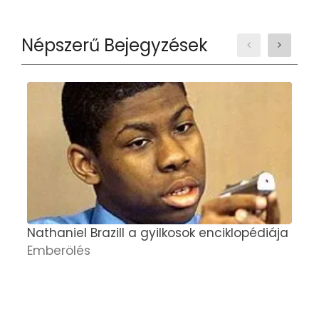
Népszerű Bejegyzések
Nathaniel Brazill a gyilkosok enciklopédiája
M
Emberölés
f
h
B