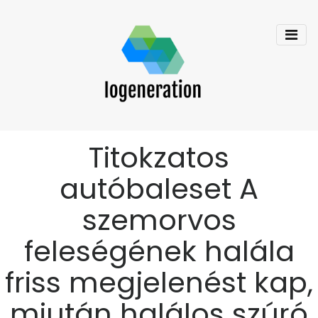
Titokzatos
autóbaleset A
szemorvos
feleségének halála
friss megjelenést kap,
miután halálos szúró