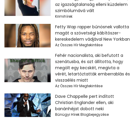
az igazságtalanság elleni küzdelem
szimbólumává vált
Krimihírek
Fetty Wap rapper bűnösnek vallotta
magát a szövetségi kábítószer-
kereskedelem vádjával New Yorkban
Az Összes Hír Megtekintése
Fehér nacionalista, aki befutott a
szenátusba, és azt állította, hogy
megölt egy kecskét, megivta a
vérét, letartóztatták emberrablás és
visszaélés miatt
Az Összes Hír Megtekintése
Dave Chappelle pert indított
Christian Englander ellen, aki
banánhéjat dobott neki
Bűnügyi Hírek Blogbejegyzése