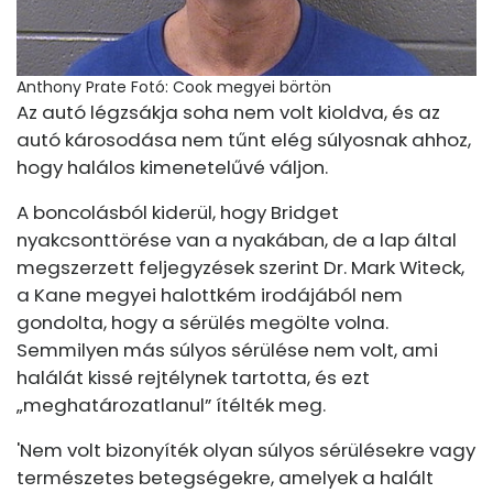
Anthony Prate
Fotó: Cook megyei börtön
Az autó légzsákja soha nem volt kioldva, és az
autó károsodása nem tűnt elég súlyosnak ahhoz,
hogy halálos kimenetelűvé váljon.
A boncolásból kiderül, hogy Bridget
nyakcsonttörése van a nyakában, de a lap által
megszerzett feljegyzések szerint Dr. Mark Witeck,
a Kane megyei halottkém irodájából nem
gondolta, hogy a sérülés megölte volna.
Semmilyen más súlyos sérülése nem volt, ami
halálát kissé rejtélynek tartotta, és ezt
„meghatározatlanul” ítélték meg.
'Nem volt bizonyíték olyan súlyos sérülésekre vagy
természetes betegségekre, amelyek a halált