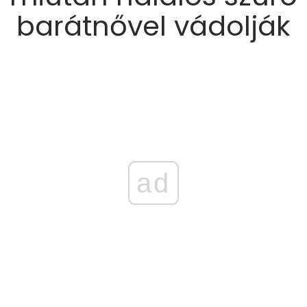
barátnővel vádolják
ad