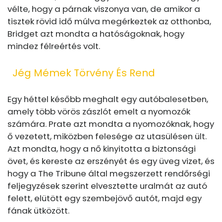
vélte, hogy a párnak viszonya van, de amikor a
tisztek rövid idő múlva megérkeztek az otthonba,
Bridget azt mondta a hatóságoknak, hogy
mindez félreértés volt.
Jég Mémek Törvény És Rend
Egy héttel később meghalt egy autóbalesetben,
amely több vörös zászlót emelt a nyomozók
számára. Prate azt mondta a nyomozóknak, hogy
ő vezetett, miközben felesége az utasülésen ült.
Azt mondta, hogy a nő kinyitotta a biztonsági
övet, és kereste az erszényét és egy üveg vizet, és
hogy a The Tribune által megszerzett rendőrségi
feljegyzések szerint elvesztette uralmát az autó
felett, elütött egy szembejövő autót, majd egy
fának ütközött.