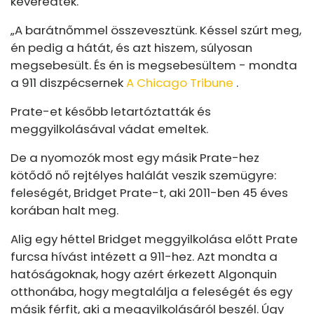
keveredtek.
„A barátnőmmel összevesztünk. Késsel szúrt meg,
én pedig a hátát, és azt hiszem, súlyosan
megsebesült. És én is megsebesültem - mondta
a 911 diszpécsernek
A Chicago Tribune
.
Prate-et később letartóztatták és
meggyilkolásával vádat emeltek.
De a nyomozók most egy másik Prate-hez
kötődő nő rejtélyes halálát veszik szemügyre:
feleségét, Bridget Prate-t, aki 2011-ben 45 éves
korában halt meg.
Alig egy héttel Bridget meggyilkolása előtt Prate
furcsa hívást intézett a 911-hez. Azt mondta a
hatóságoknak, hogy azért érkezett Algonquin
otthonába, hogy megtalálja a feleségét és egy
másik férfit, aki a meggyilkolásáról beszél. Úgy