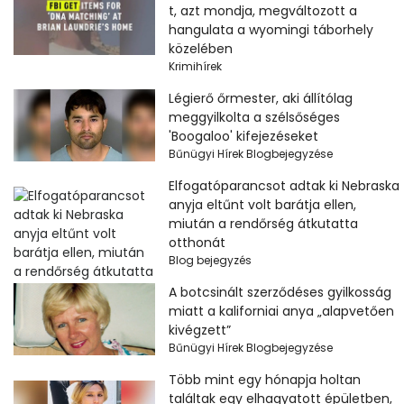
t, azt mondja, megváltozott a
hangulata a wyomingi táborhely
közelében
Krimihírek
Légierő őrmester, aki állítólag
meggyilkolta a szélsőséges
'Boogaloo' kifejezéseket
Bűnügyi Hírek Blogbejegyzése
Elfogatóparancsot adtak ki Nebraska
anyja eltűnt volt barátja ellen,
miután a rendőrség átkutatta
otthonát
Blog bejegyzés
A botcsinált szerződéses gyilkosság
miatt a kaliforniai anya „alapvetően
kivégzett”
Bűnügyi Hírek Blogbejegyzése
Több mint egy hónapja holtan
találtak egy elhagyatott épületben,